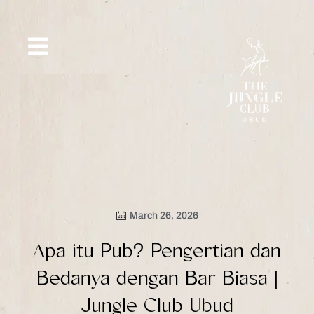
Skip
to
content
SIP &
WHAT’S
CE
OFFERS
EVENT
SAVOR
NEW
March 26, 2026
Apa itu Pub? Pengertian dan
Bedanya dengan Bar Biasa |
Jungle Club Ubud