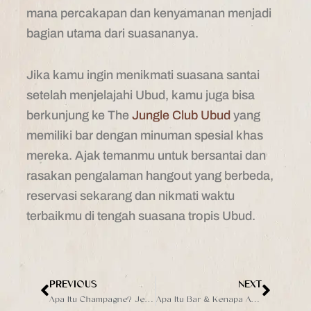
mana percakapan dan kenyamanan menjadi
bagian utama dari suasananya.
Jika kamu ingin menikmati suasana santai
setelah menjelajahi Ubud, kamu juga bisa
berkunjung ke The
Jungle Club Ubud
yang
memiliki bar dengan minuman spesial khas
mereka. Ajak temanmu untuk bersantai dan
rasakan pengalaman hangout yang berbeda,
reservasi sekarang dan nikmati waktu
terbaikmu di tengah suasana tropis Ubud.
PREVIOUS
NEXT
Prev
Next
Apa Itu Champagne? Jenis, Karakteristik, dan Bedanya dengan Sparkling Wine
Apa Itu Bar & Kenapa Ada Banyak Jenisnya? Dunia Malam 101